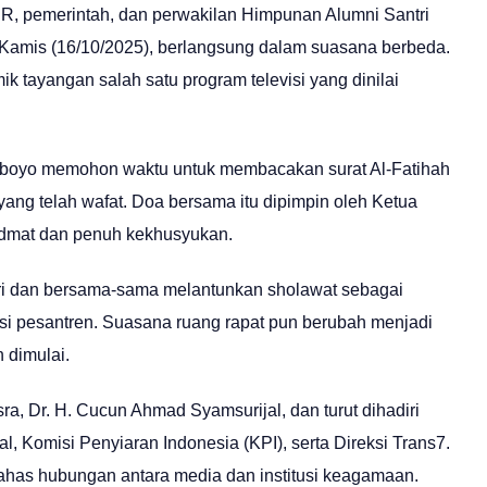
PR, pemerintah, dan perwakilan Himpunan Alumni Santri
, Kamis (16/10/2025), berlangsung dalam suasana berbeda.
 tayangan salah satu program televisi yang dinilai
 Lirboyo memohon waktu untuk membacakan surat Al-Fatihah
yang telah wafat. Doa bersama itu dipimpin oleh Ketua
idmat dan penuh kekhusyukan.
ri dan bersama-sama melantunkan sholawat sebagai
disi pesantren. Suasana ruang rapat pun berubah menjadi
 dimulai.
a, Dr. H. Cucun Ahmad Syamsurijal, dan turut dihadiri
l, Komisi Penyiaran Indonesia (KPI), serta Direksi Trans7.
ahas hubungan antara media dan institusi keagamaan.