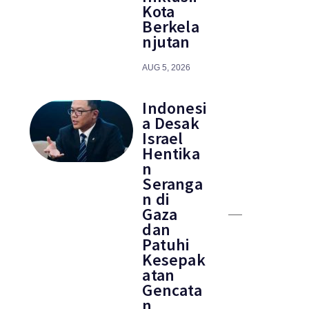
Kota
Berkela
njutan
AUG 5, 2026
Indonesi
a Desak
Israel
Hentika
n
Seranga
n di
Gaza
dan
Patuhi
Kesepak
atan
Gencata
n