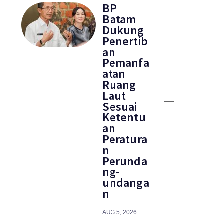
BP
Batam
Dukung
Penertib
an
Pemanfa
atan
Ruang
Laut
Sesuai
Ketentu
an
Peratura
n
Perunda
ng-
undanga
n
AUG 5, 2026