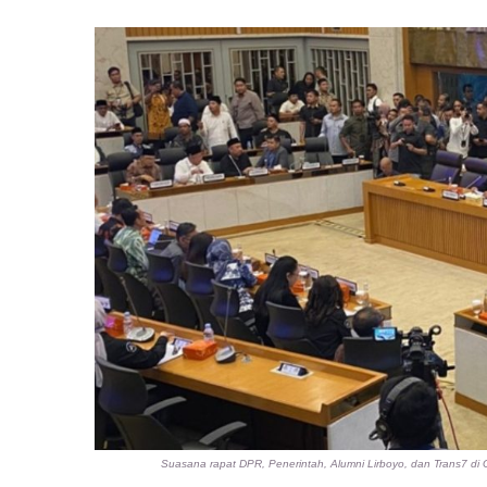
Suasana rapat DPR, Penerintah, Alumni Lirboyo, dan Trans7 d