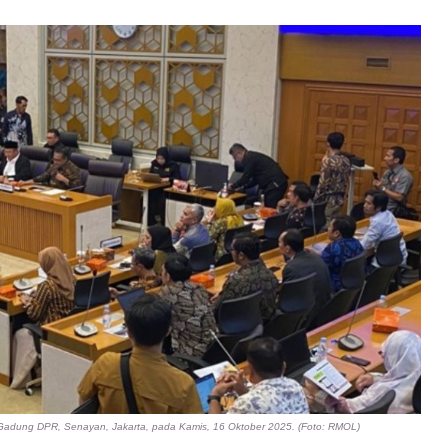
i Gadung DPR, Senayan, Jakarta, pada Kamis, 16 Oktober 2025. (Foto: RMOL)