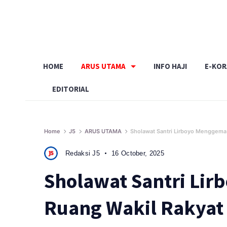
Skip
to
content
HOME
ARUS UTAMA
INFO HAJI
E-KO
EDITORIAL
Home
J5
ARUS UTAMA
Sholawat Santri Lirboyo Menggema 
Redaksi J5
16 October, 2025
Sholawat Santri Lir
Ruang Wakil Rakyat