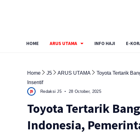
Skip
to
content
HOME
ARUS UTAMA
INFO HAJI
E-KOR
Home
J5
ARUS UTAMA
Toyota Tertarik Ba
Insentif
Redaksi J5
28 October, 2025
Toyota Tertarik Bang
Indonesia, Pemerint