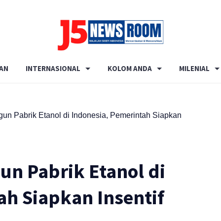
Media
Terverifikasi
AN
INTERNASIONAL
KOLOM ANDA
MILENIAL
Dewan
Pers
✔️
ngun Pabrik Etanol di Indonesia, Pemerintah Siapkan
un Pabrik Etanol di
ah Siapkan Insentif