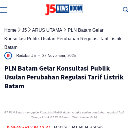
Skip
to
Media
Terverifikasi
content
Dewan
Pers
✔️
Home
J5
ARUS UTAMA
PLN Batam Gelar
Konsultasi Publik Usulan Perubahan Regulasi Tarif Listrik
Batam
Redaksi J5
27 November, 2025
PLN Batam Gelar Konsultasi Publik
Usulan Perubahan Regulasi Tarif Listrik
Batam
PT PLN Batam menggelar Konsultasi Publik dalam rangka usulan perubahan regulasi Tarif
Tenaga Listrik PT PLN Batam. (Foto: Humas PLN)
J5NEWSROOM.COM
, Batam – PT PLN Batam