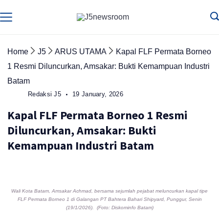
Skip
to
Media
Terverifikasi
Dewan
Pers
content
✔️
Home
J5
ARUS UTAMA
Kapal FLF Permata Borneo
1 Resmi Diluncurkan, Amsakar: Bukti Kemampuan Industri
Batam
Redaksi J5
19 January, 2026
Kapal FLF Permata Borneo 1 Resmi
Diluncurkan, Amsakar: Bukti
Kemampuan Industri Batam
Wali Kota Batam, Amsakar Achmad, bersama sejumlah pejabat meluncurkan kapal tipe
FLF Permata Borneo 1 di Galangan PT Bahtera Bahari Shipyard, Punggur, Senin
(19/1/2026). (Foto: Diskominfo Batam)