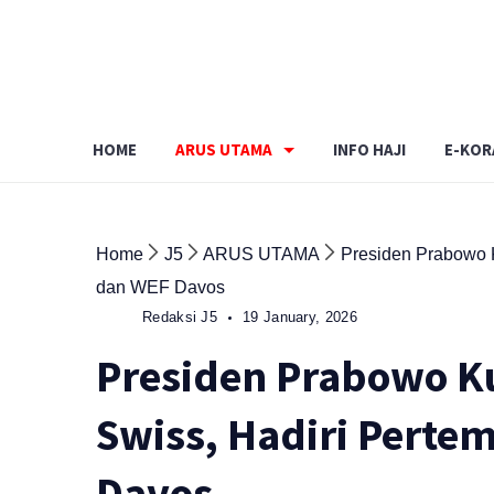
Skip
to
content
HOME
ARUS UTAMA
INFO HAJI
E-KOR
Home
J5
ARUS UTAMA
Presiden Prabowo K
dan WEF Davos
Redaksi J5
19 January, 2026
Presiden Prabowo Ku
Swiss, Hadiri Perte
Davos