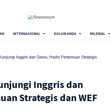
Media
Terverifikasi
Dewan
Pers
AN
INTERNASIONAL
KOLOM ANDA
MILENIAL
✔️
unjungi Inggris dan Swiss, Hadiri Pertemuan Strategis
njungi Inggris dan
muan Strategis dan WEF