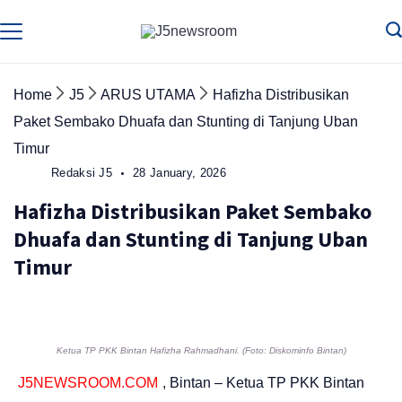
Skip
to
Media
Terverifikasi
Dewan
Pers
content
✔️
Home
J5
ARUS UTAMA
Hafizha Distribusikan
Paket Sembako Dhuafa dan Stunting di Tanjung Uban
Timur
Redaksi J5
28 January, 2026
Hafizha Distribusikan Paket Sembako
Dhuafa dan Stunting di Tanjung Uban
Timur
Ketua TP PKK Bintan Hafizha Rahmadhani. (Foto: Diskominfo Bintan)
J5NEWSROOM.COM
, Bintan – Ketua TP PKK Bintan