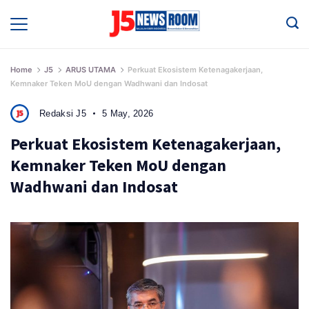
Skip
to
Media
Terverifikasi
content
Dewan
Pers
✔️
Home
J5
ARUS UTAMA
Perkuat Ekosistem Ketenagakerjaan,
Kemnaker Teken MoU dengan Wadhwani dan Indosat
Redaksi J5
5 May, 2026
Perkuat Ekosistem Ketenagakerjaan,
Kemnaker Teken MoU dengan
Wadhwani dan Indosat