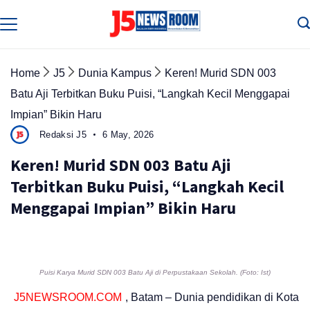
Skip
to
Media
Terverifikasi
content
Dewan
Pers
✔️
Home
J5
Dunia Kampus
Keren! Murid SDN 003
Batu Aji Terbitkan Buku Puisi, “Langkah Kecil Menggapai
Impian” Bikin Haru
Redaksi J5
6 May, 2026
Keren! Murid SDN 003 Batu Aji
Terbitkan Buku Puisi, “Langkah Kecil
Menggapai Impian” Bikin Haru
Puisi Karya Murid SDN 003 Batu Aji di Perpustakaan Sekolah. (Foto: Ist)
J5NEWSROOM.COM
, Batam – Dunia pendidikan di Kota