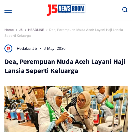
Skip
to
Media
Terverifikasi
content
Dewan
Pers
✔️
Home
J5
HEADLINE
Dea, Perempuan Muda Aceh Layani Haji Lansia
Seperti Keluarga
Redaksi J5
8 May, 2026
Dea, Perempuan Muda Aceh Layani Haji
Lansia Seperti Keluarga