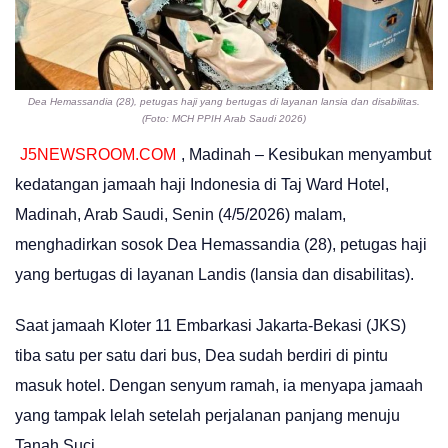
Dea Hemassandia (28), petugas haji yang bertugas di layanan lansia dan disabilitas.
(Foto: MCH PPIH Arab Saudi 2026)
J5NEWSROOM.COM
, Madinah – Kesibukan menyambut
kedatangan jamaah haji Indonesia di Taj Ward Hotel,
Madinah, Arab Saudi, Senin (4/5/2026) malam,
menghadirkan sosok Dea Hemassandia (28), petugas haji
yang bertugas di layanan Landis (lansia dan disabilitas).
Saat jamaah Kloter 11 Embarkasi Jakarta-Bekasi (JKS)
tiba satu per satu dari bus, Dea sudah berdiri di pintu
masuk hotel. Dengan senyum ramah, ia menyapa jamaah
yang tampak lelah setelah perjalanan panjang menuju
Tanah Suci.