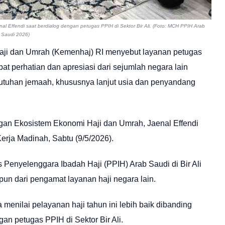
l Effendi saat berdialog dengan petugas PPIH di Sektor Bir Ali. (Foto: MCH PPIH Arab
Saudi 2026)
aji dan Umrah (Kemenhaj) RI menyebut layanan petugas
at perhatian dan apresiasi dari sejumlah negara lain
butuhan jemaah, khususnya lanjut usia dan penyandang
gan Ekosistem Ekonomi Haji dan Umrah, Jaenal Effendi
Kerja Madinah, Sabtu (9/5/2026).
 Penyelenggara Ibadah Haji (PPIH) Arab Saudi di Bir Ali
pun dari pengamat layanan haji negara lain.
 menilai pelayanan haji tahun ini lebih baik dibanding
an petugas PPIH di Sektor Bir Ali.