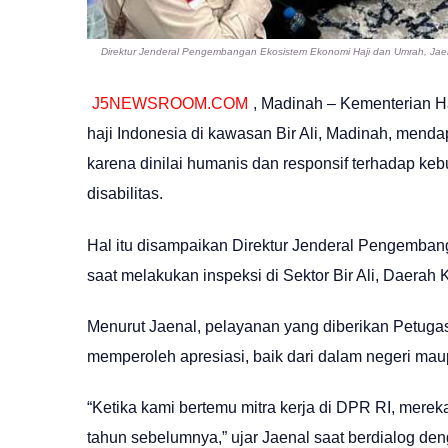
Direktur Jenderal Pengembangan Ekosistem Ekonomi Haji dan Umrah, Jaena
J5NEWSROOM.COM
, Madinah – Kementerian H
haji Indonesia di kawasan Bir Ali, Madinah, mendap
karena dinilai humanis dan responsif terhadap ke
disabilitas.
Hal itu disampaikan Direktur Jenderal Pengemban
saat melakukan inspeksi di Sektor Bir Ali, Daerah 
Menurut Jaenal, pelayanan yang diberikan Petugas
memperoleh apresiasi, baik dari dalam negeri mau
“Ketika kami bertemu mitra kerja di DPR RI, mereka
tahun sebelumnya,” ujar Jaenal saat berdialog deng