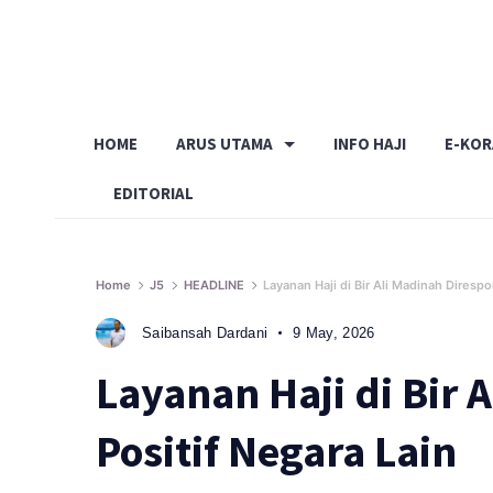
Skip
to
content
HOME
ARUS UTAMA
INFO HAJI
E-KO
EDITORIAL
Home
J5
HEADLINE
Layanan Haji di Bir Ali Madinah Direspo
Saibansah Dardani
9 May, 2026
Layanan Haji di Bir 
Positif Negara Lain