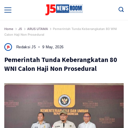
Skip
to
Media
Terverifikasi
content
Dewan
Pers
✔️
Home
J5
ARUS UTAMA
Pemerintah Tunda Keberangkatan 80 WNI
Calon Haji Non Prosedural
Redaksi J5
9 May, 2026
Pemerintah Tunda Keberangkatan 80
WNI Calon Haji Non Prosedural