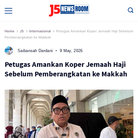
Skip
to
Media
Terverifikasi
content
Dewan
Pers
✔️
Home
J5
Internasional
Petugas Amankan Koper Jemaah Haji Sebelum
Pemberangkatan ke Makkah
Saibansah Dardani
9 May, 2026
Petugas Amankan Koper Jemaah Haji
Sebelum Pemberangkatan ke Makkah