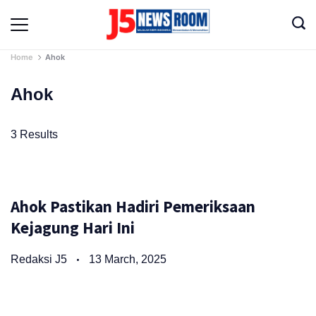
Skip
to
Media
content
Terverifikasi
Dewan
Home
Ahok
Pers
✔️
Ahok
3 Results
Ahok Pastikan Hadiri Pemeriksaan
Kejagung Hari Ini
Redaksi J5
13 March, 2025