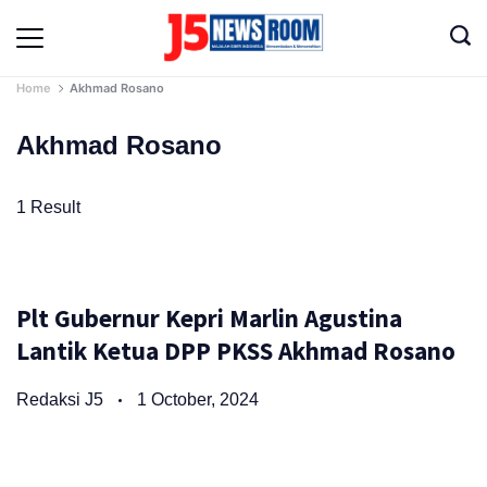
Skip
to
Media
content
Terverifikasi
Dewan
Home
Akhmad Rosano
Pers
✔️
Akhmad Rosano
1 Result
Plt Gubernur Kepri Marlin Agustina
Lantik Ketua DPP PKSS Akhmad Rosano
Redaksi J5
1 October, 2024