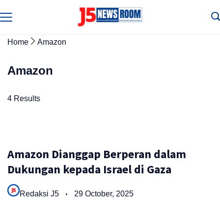
Skip
to
Media
Terverifikasi
content
Dewan
Home
Amazon
Pers
✔️
Amazon
4 Results
Amazon Dianggap Berperan dalam
Dukungan kepada Israel di Gaza
Redaksi J5
29 October, 2025