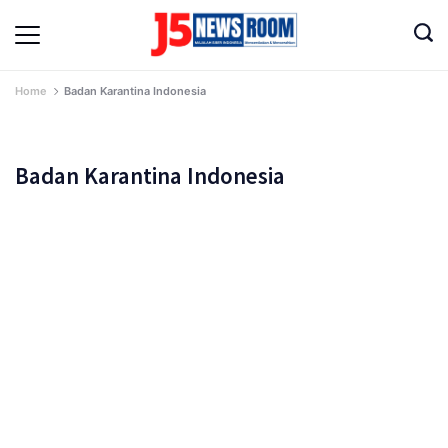
Skip
to
Media
content
Terverifikasi
Dewan
Pers
Home
Badan Karantina Indonesia
✔️
Badan Karantina Indonesia