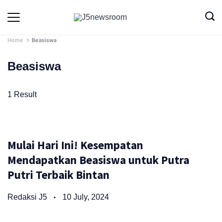
Skip
to
Media
Terverifikasi
Dewan
Pers
content
✔️
Home
Beasiswa
Beasiswa
1 Result
Mulai Hari Ini! Kesempatan
Mendapatkan Beasiswa untuk Putra
Putri Terbaik Bintan
Redaksi J5
10 July, 2024