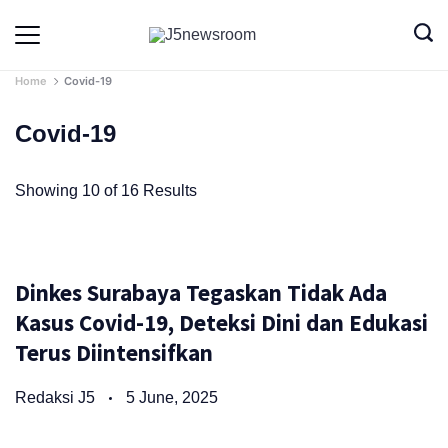
Skip
to
Media
Terverifikasi
Dewan
Pers
content
✔️
Home
Covid-19
Covid-19
Showing 10 of 16 Results
Dinkes Surabaya Tegaskan Tidak Ada
Kasus Covid-19, Deteksi Dini dan Edukasi
Terus Diintensifkan
Redaksi J5
5 June, 2025