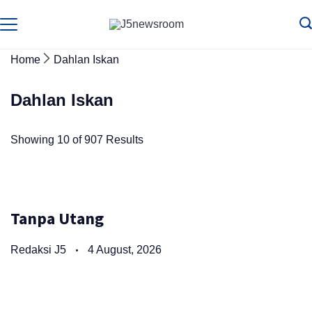
Skip
to
Media
Terverifikasi
Dewan
Pers
content
✔️
Home
Dahlan Iskan
Dahlan Iskan
Showing 10 of 907 Results
Tanpa Utang
Redaksi J5
4 August, 2026