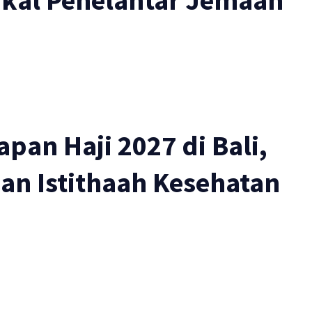
akal Penelantar Jemaah
pan Haji 2027 di Bali,
an Istithaah Kesehatan