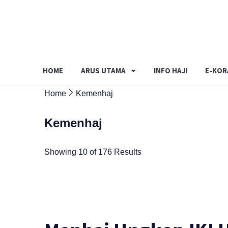
Skip
to
content
HOME
ARUS UTAMA
INFO HAJI
E-KOR
Home
Kemenhaj
Kemenhaj
Showing 10 of 176 Results