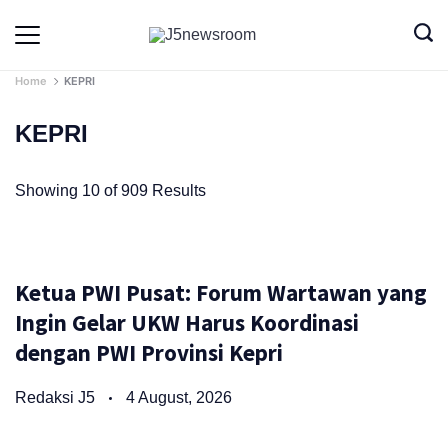
Skip
to
Media
Terverifikasi
Dewan
Pers
content
✔️
Home
KEPRI
KEPRI
Showing 10 of 909 Results
Ketua PWI Pusat: Forum Wartawan yang
Ingin Gelar UKW Harus Koordinasi
dengan PWI Provinsi Kepri
Redaksi J5
4 August, 2026