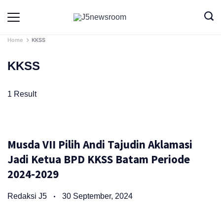
Skip
to
Media
Terverifikasi
Dewan
Pers
content
✔️
Home
KKSS
KKSS
1 Result
Musda VII Pilih Andi Tajudin Aklamasi
Jadi Ketua BPD KKSS Batam Periode
2024-2029
Redaksi J5
30 September, 2024