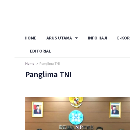
Skip
to
content
HOME
ARUS UTAMA
INFO HAJI
E-KO
EDITORIAL
Home
Panglima TNI
Panglima TNI