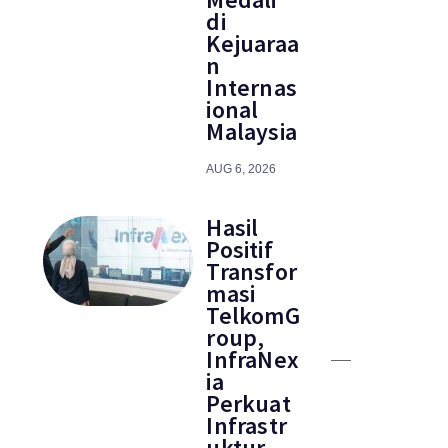
di
Kejuaraa
n
Internas
ional
Malaysia
AUG 6, 2026
Hasil
Positif
Transfor
masi
TelkomG
roup,
InfraNex
ia
Perkuat
Infrastr
uktur