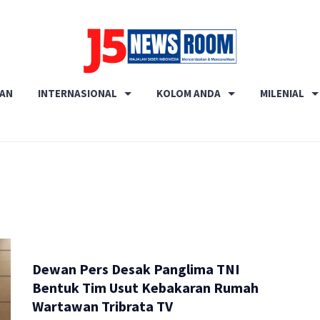
Media
RAN
INTERNASIONAL
KOLOM ANDA
MILENIAL
Terverifikasi
Dewan
Pers
✔️
Dewan Pers Desak Panglima TNI
Bentuk Tim Usut Kebakaran Rumah
Wartawan Tribrata TV