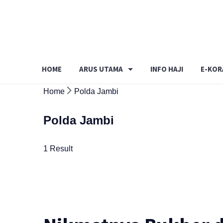
Skip
to
content
HOME
ARUS UTAMA
INFO HAJI
E-KOR
Home
Polda Jambi
Polda Jambi
1 Result