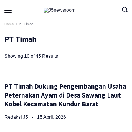
Skip
to
Media
Terverifikasi
Dewan
Pers
content
✔️
Home
PT Timah
PT Timah
Showing 10 of 45 Results
PT Timah Dukung Pengembangan Usaha
Peternakan Ayam di Desa Sawang Laut
Kobel Kecamatan Kundur Barat
Redaksi J5
15 April, 2026