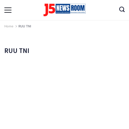
Skip
to
Media
content
Terverifikasi
Dewan
Pers
Home
RUU TNI
✔️
RUU TNI