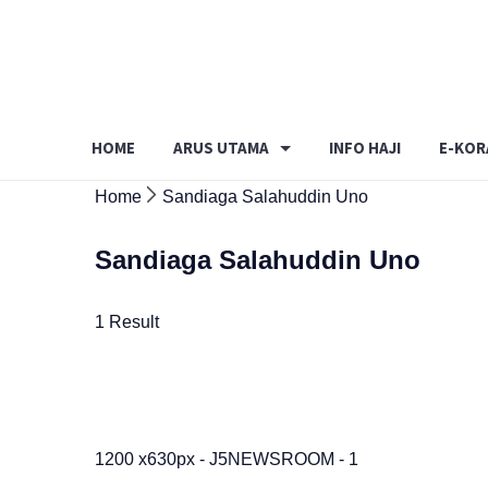
Skip
to
content
HOME
ARUS UTAMA
INFO HAJI
E-KOR
Home
Sandiaga Salahuddin Uno
Sandiaga Salahuddin Uno
1 Result
1200 x630px - J5NEWSROOM - 1