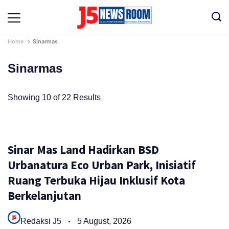
Skip
to
Media
content
Terverifikasi
Dewan
Home
Sinarmas
Pers
✔️
Sinarmas
Showing 10 of 22 Results
Sinar Mas Land Hadirkan BSD
Urbanatura Eco Urban Park, Inisiatif
Ruang Terbuka Hijau Inklusif Kota
Berkelanjutan
Redaksi J5
5 August, 2026