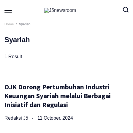
Skip
to
Media
Terverifikasi
Dewan
Pers
content
✔️
Home
Syariah
Syariah
1 Result
OJK Dorong Pertumbuhan Industri
Keuangan Syariah melalui Berbagai
Inisiatif dan Regulasi
Redaksi J5
11 October, 2024