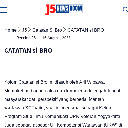
Skip
to
Media
Terverifikasi
content
Dewan
Pers
✔️
Home
J5
Catatan Si Bro
CATATAN si BRO
Redaksi J5
16 August, 2022
CATATAN si BRO
Kolom Catatan si Bro ini diasuh oleh Arif Wibawa.
Memotret berbagai realita dan fenomena di tengah-tengah
masyarakat dari perspektif yang berbeda. Mantan
wartawan SCTV itu, saat ini menjabat sebagai Ketua
Program Studi Ilmu Komunikasi UPN Veteran Yogyakarta.
Juga sebagai assesor Uji Kompetensi Wartawan (UKW) di