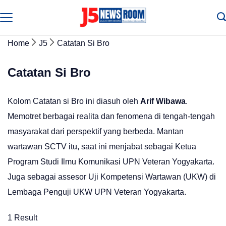
Skip
to
Media
Terverifikasi
content
Dewan
Home
J5
Catatan Si Bro
Pers
✔️
Catatan Si Bro
Kolom Catatan si Bro ini diasuh oleh
Arif Wibawa
.
Memotret berbagai realita dan fenomena di tengah-tengah
masyarakat dari perspektif yang berbeda. Mantan
wartawan SCTV itu, saat ini menjabat sebagai Ketua
Program Studi Ilmu Komunikasi UPN Veteran Yogyakarta.
Juga sebagai assesor Uji Kompetensi Wartawan (UKW) di
Lembaga Penguji UKW UPN Veteran Yogyakarta.
1 Result