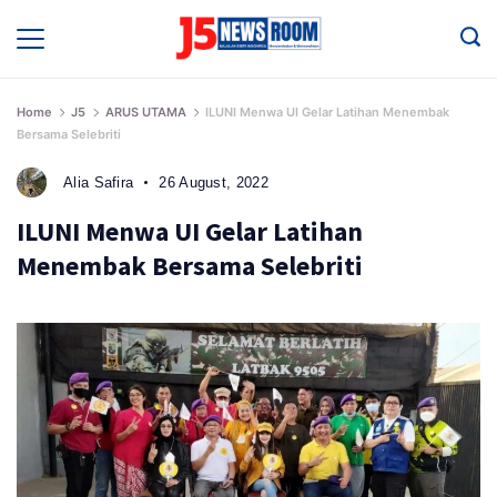
Skip
to
Media
Terverifikasi
content
Dewan
Pers
✔️
Home
J5
ARUS UTAMA
ILUNI Menwa UI Gelar Latihan Menembak
Bersama Selebriti
Alia Safira
26 August, 2022
ILUNI Menwa UI Gelar Latihan
Menembak Bersama Selebriti