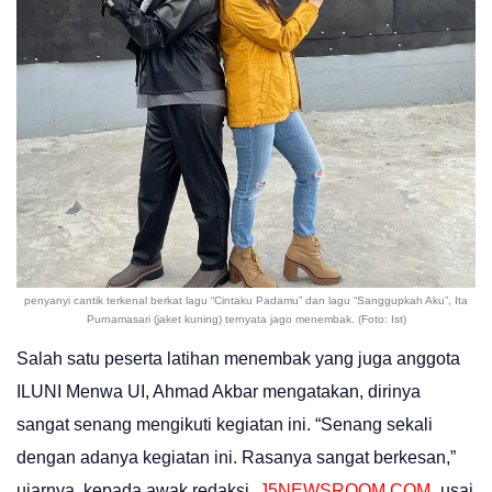
penyanyi cantik terkenal berkat lagu “Cintaku Padamu” dan lagu “Sanggupkah Aku”, Ita
Purnamasari (jaket kuning) ternyata jago menembak. (Foto: Ist)
Salah satu peserta latihan menembak yang juga anggota
ILUNI Menwa UI, Ahmad Akbar mengatakan, dirinya
sangat senang mengikuti kegiatan ini. “Senang sekali
dengan adanya kegiatan ini. Rasanya sangat berkesan,”
ujarnya, kepada awak redaksi
J5NEWSROOM.COM
usai