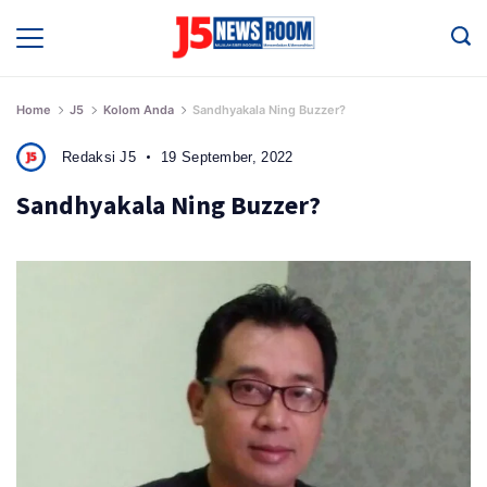
Skip
to
Media
Terverifikasi
content
Dewan
Pers
✔️
Home
J5
Kolom Anda
Sandhyakala Ning Buzzer?
Redaksi J5
19 September, 2022
Sandhyakala Ning Buzzer?