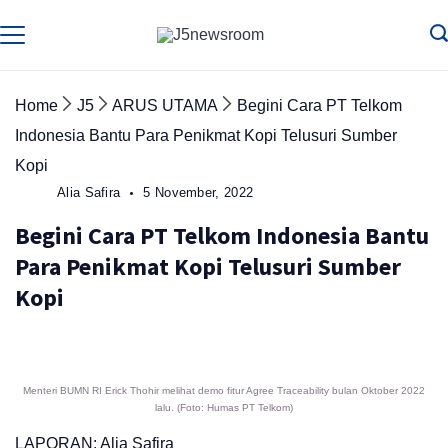
Skip
to
Media
Terverifikasi
Dewan
Pers
content
✔️
Home
J5
ARUS UTAMA
Begini Cara PT Telkom
Indonesia Bantu Para Penikmat Kopi Telusuri Sumber
Kopi
Alia Safira
5 November, 2022
Begini Cara PT Telkom Indonesia Bantu
Para Penikmat Kopi Telusuri Sumber
Kopi
Menteri BUMN RI Erick Thohir melihat demo fitur Agree Traceability bulan Oktober 2022
lalu. (Foto: Humas PT Telkom)
LAPORAN: Alia Safira