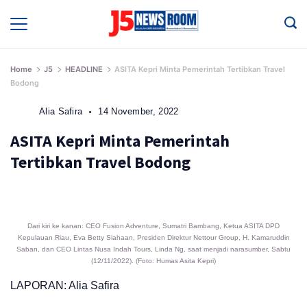
Skip
to
Media
Terverifikasi
content
Dewan
Pers
✔️
Home
J5
HEADLINE
ASITA Kepri Minta Pemerintah Tertibkan Travel
Bodong
Alia Safira
14 November, 2022
ASITA Kepri Minta Pemerintah
Tertibkan Travel Bodong
Dari kiri ke kanan: CEO Fusion Adventure, Sumatri Bambang, Ketua ASITA DPD
Kepulauan Riau, Eva Betty Siahaan, Presiden Direktur Nettour Group, H. Kamaruddin
Saban, dan CEO Lintas Nusa Indah Tours, Linda Ng, saat menjadi narasumber, Sabtu
(12/11/2022). (Foto: Humas Asita Kepri)
LAPORAN: Alia Safira