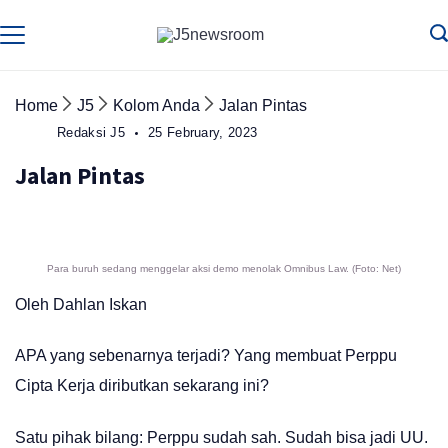
Skip
to
Media
Terverifikasi
Dewan
Pers
content
✔️
Home
J5
Kolom Anda
Jalan Pintas
Redaksi J5
25 February, 2023
Jalan Pintas
Para buruh sedang menggelar aksi demo menolak Omnibus Law. (Foto: Net)
Oleh Dahlan Iskan
APA yang sebenarnya terjadi? Yang membuat Perppu
Cipta Kerja diributkan sekarang ini?
Satu pihak bilang: Perppu sudah sah. Sudah bisa jadi UU.