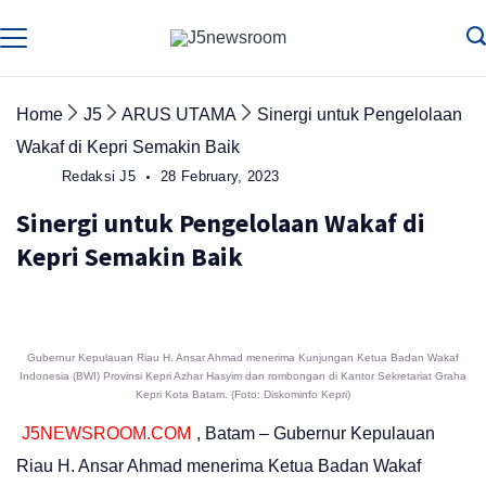
Skip
to
Media
Terverifikasi
Dewan
Pers
content
✔️
Home
J5
ARUS UTAMA
Sinergi untuk Pengelolaan
Wakaf di Kepri Semakin Baik
Redaksi J5
28 February, 2023
Sinergi untuk Pengelolaan Wakaf di
Kepri Semakin Baik
Gubernur Kepulauan Riau H. Ansar Ahmad menerima Kunjungan Ketua Badan Wakaf
Indonesia (BWI) Provinsi Kepri Azhar Hasyim dan rombongan di Kantor Sekretariat Graha
Kepri Kota Batam. (Foto: Diskominfo Kepri)
J5NEWSROOM.COM
, Batam – Gubernur Kepulauan
Riau H. Ansar Ahmad menerima Ketua Badan Wakaf