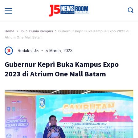
Skip
to
Media
Terverifikasi
content
Dewan
Pers
✔️
Home
J5
Dunia Kampus
Gubernur Kepri Buka Kampus Expo 2023 di
Atrium One Mall Batam
Redaksi J5
5 March, 2023
Gubernur Kepri Buka Kampus Expo
2023 di Atrium One Mall Batam