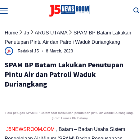
Skip
to
Media
Terverifikasi
content
Dewan
Pers
✔️
Home
J5
ARUS UTAMA
SPAM BP Batam Lakukan
Penutupan Pintu Air dan Patroli Waduk Duriangkang
Redaksi J5
8 March, 2023
SPAM BP Batam Lakukan Penutupan
Pintu Air dan Patroli Waduk
Duriangkang
Para petugas SPAM BP Batam saat melakukan penutupan pintu air Waduk Duriangkang.
(Foto: Humas BP Batam)
J5NEWSROOM.COM
, Batam – Badan Usaha Sistem
Pengelolaan Air Minum (SPAM) Badan Pengusahaan