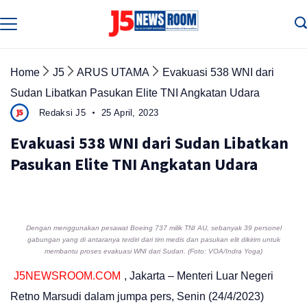
Skip
to
Media
Terverifikasi
content
Dewan
Pers
✔️
Home
J5
ARUS UTAMA
Evakuasi 538 WNI dari
Sudan Libatkan Pasukan Elite TNI Angkatan Udara
Redaksi J5
25 April, 2023
Evakuasi 538 WNI dari Sudan Libatkan
Pasukan Elite TNI Angkatan Udara
Dengan menggunakan pesawat Boeing 737 milik TNI AU, sebanyak 39 personel
gabungan yang di antaranya terdiri dari tim medis dan pasukan elit dikirim untuk
membantu proses evakuasi WNI dari Sudan. (Foto: VOA/Indra Yoga)
J5NEWSROOM.COM
, Jakarta – Menteri Luar Negeri
Retno Marsudi dalam jumpa pers, Senin (24/4/2023)