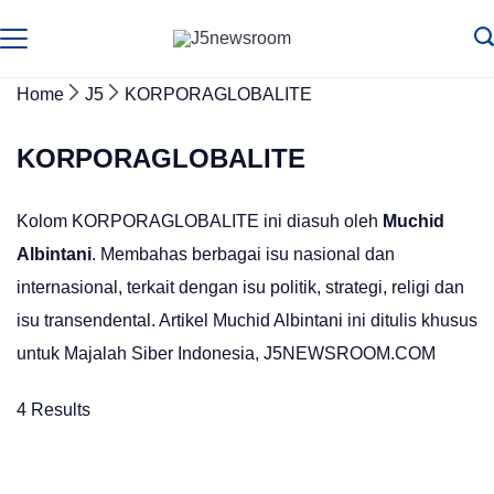
Skip
to
Media
Terverifikasi
Dewan
Pers
content
✔️
Home
J5
KORPORAGLOBALITE
KORPORAGLOBALITE
Kolom KORPORAGLOBALITE ini diasuh oleh
Muchid
Albintani
. Membahas berbagai isu nasional dan
internasional, terkait dengan isu politik, strategi, religi dan
isu transendental. Artikel Muchid Albintani ini ditulis khusus
untuk Majalah Siber Indonesia, J5NEWSROOM.COM
4 Results