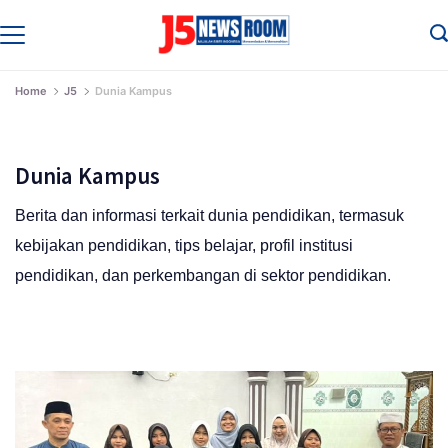
Skip
to
Media
Terverifikasi
content
Dewan
Pers
Home
J5
Dunia Kampus
✔️
Dunia Kampus
Berita dan informasi terkait dunia pendidikan, termasuk
kebijakan pendidikan, tips belajar, profil institusi
pendidikan, dan perkembangan di sektor pendidikan.