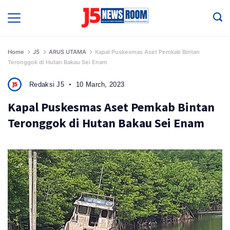
Skip
to
Media
Terverifikasi
content
Dewan
Pers
✔️
Home
J5
ARUS UTAMA
Kapal Puskesmas Aset Pemkab Bintan
Teronggok di Hutan Bakau Sei Enam
Redaksi J5
10 March, 2023
Kapal Puskesmas Aset Pemkab Bintan
Teronggok di Hutan Bakau Sei Enam