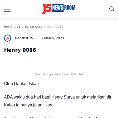
Skip
to
Media
Terverifikasi
content
Dewan
Pers
✔️
Home
J5
Kolom Anda
Henry 0086
Redaksi J5
16 March, 2023
Henry 0086
Bos Indosurya Henry Surya . (Foto: Ist)
Oleh Dahlan Iskan
ADA waktu dua hari bagi Henry Surya untuk melarikan diri.
Kalau ia punya jalan tikus.