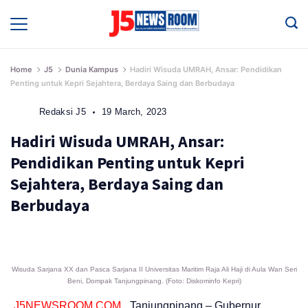
Skip
to
Media
Terverifikasi
content
Dewan
Pers
✔️
Home
J5
Dunia Kampus
Hadiri Wisuda UMRAH, Ansar: Pendidikan
Penting untuk Kepri Sejahtera, Berdaya Saing dan Berbudaya
Redaksi J5
19 March, 2023
Hadiri Wisuda UMRAH, Ansar:
Pendidikan Penting untuk Kepri
Sejahtera, Berdaya Saing dan
Berbudaya
Wisuda Sarjana XX dan Pasca Sarjana II Universitas Maritim Raja Ali Haji di Aula Wan Seri
Beni, Dompak Tanjungpinang. (Foto: Diskominfo Kepri)
J5NEWSROOM.COM
, Tanjungpinang – Gubernur