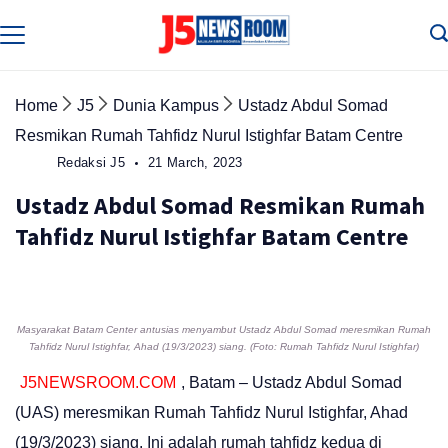
Skip
to
Media
Terverifikasi
content
Dewan
Pers
✔️
Home
J5
Dunia Kampus
Ustadz Abdul Somad
Resmikan Rumah Tahfidz Nurul Istighfar Batam Centre
Redaksi J5
21 March, 2023
Ustadz Abdul Somad Resmikan Rumah
Tahfidz Nurul Istighfar Batam Centre
Masyarakat Batam Center antusias menyambut Ustadz Abdul Somad meresmikan Rumah
Tahfidz Nurul Istighfar, Ahad (19/3/2023) siang. (Foto: Rumah Tahfidz Nurul Istighfar)
J5NEWSROOM.COM
, Batam – Ustadz Abdul Somad
(UAS) meresmikan Rumah Tahfidz Nurul Istighfar, Ahad
(19/3/2023) siang. Ini adalah rumah tahfidz kedua di