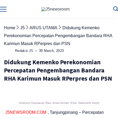
Skip
to
Media
Terverifikasi
Dewan
Pers
content
✔️
Home
J5
ARUS UTAMA
Didukung Kemenko
Perekonomian Percepatan Pengembangan Bandara RHA
Karimun Masuk RPerpres dan PSN
Redaksi J5
30 March, 2023
Didukung Kemenko Perekonomian
Percepatan Pengembangan Bandara
RHA Karimun Masuk RPerpres dan PSN
Gubernur Kepulauan Riau, Ansar Ahmad. (Foto: Diskominfo Kepri)
J5NEWSROOM.COM
, Tanjungpinang – Percepatan