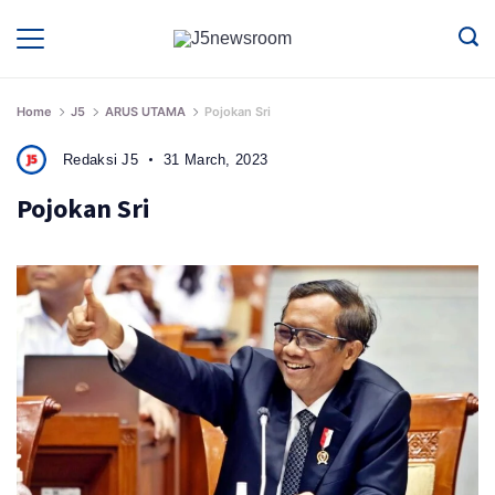
Skip
to
Media
Terverifikasi
Dewan
Pers
content
✔️
Home
J5
ARUS UTAMA
Pojokan Sri
Redaksi J5
31 March, 2023
Pojokan Sri