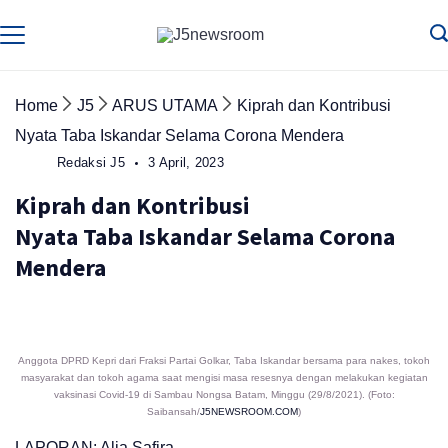
Skip
to
Media
Terverifikasi
Dewan
Pers
content
✔️
Home
J5
ARUS UTAMA
Kiprah dan Kontribusi
Nyata Taba Iskandar Selama Corona Mendera
Redaksi J5
3 April, 2023
Kiprah dan Kontribusi
Nyata Taba Iskandar Selama Corona
Mendera
Anggota DPRD Kepri dari Fraksi Partai Golkar, Taba Iskandar bersama para nakes, tokoh
masyarakat dan tokoh agama saat mengisi masa resesnya dengan melakukan kegiatan
vaksinasi Covid-19 di Sambau Nongsa Batam, Minggu (29/8/2021). (Foto:
Saibansah/
J5NEWSROOM.COM
)
LAPORAN: Alia Safira