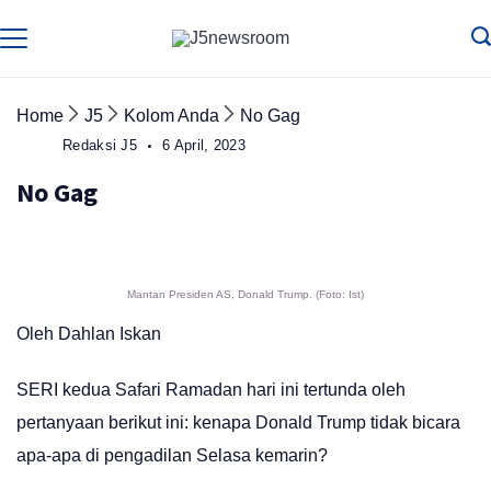
Skip
to
Media
Terverifikasi
Dewan
Pers
content
✔️
Home
J5
Kolom Anda
No Gag
Redaksi J5
6 April, 2023
No Gag
Mantan Presiden AS, Donald Trump. (Foto: Ist)
Oleh Dahlan Iskan
SERI kedua Safari Ramadan hari ini tertunda oleh
pertanyaan berikut ini: kenapa Donald Trump tidak bicara
apa-apa di pengadilan Selasa kemarin?